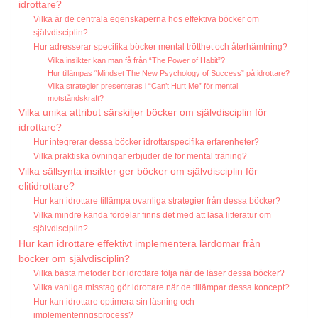
idrottare?
Vilka är de centrala egenskaperna hos effektiva böcker om
självdisciplin?
Hur adresserar specifika böcker mental trötthet och återhämtning?
Vilka insikter kan man få från “The Power of Habit”?
Hur tillämpas “Mindset The New Psychology of Success” på idrottare?
Vilka strategier presenteras i “Can’t Hurt Me” för mental
motståndskraft?
Vilka unika attribut särskiljer böcker om självdisciplin för
idrottare?
Hur integrerar dessa böcker idrottarspecifika erfarenheter?
Vilka praktiska övningar erbjuder de för mental träning?
Vilka sällsynta insikter ger böcker om självdisciplin för
elitidrottare?
Hur kan idrottare tillämpa ovanliga strategier från dessa böcker?
Vilka mindre kända fördelar finns det med att läsa litteratur om
självdisciplin?
Hur kan idrottare effektivt implementera lärdomar från
böcker om självdisciplin?
Vilka bästa metoder bör idrottare följa när de läser dessa böcker?
Vilka vanliga misstag gör idrottare när de tillämpar dessa koncept?
Hur kan idrottare optimera sin läsning och
implementeringsprocess?