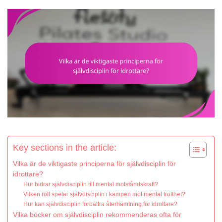
Key sections in the article:
Vilka är de viktigaste principerna för självdisciplin för
idrottare?
Hur bidrar självdisciplin till mental motståndskraft?
Vilken roll spelar självdisciplin i kampen mot mental trötthet?
Hur kan självdisciplin förbättra återhämtning för idrottare?
Vilka böcker om självdisciplin rekommenderas ofta för