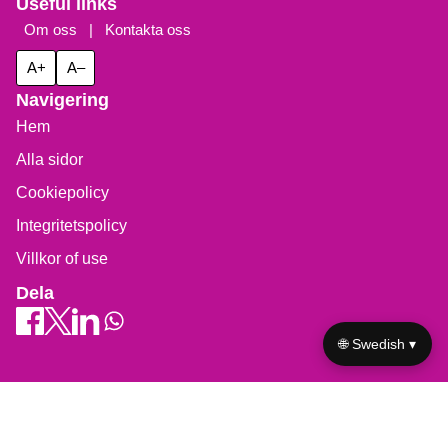
Useful links
Om oss
|
Kontakta oss
A+
A–
Navigering
Hem
Alla sidor
Cookiepolicy
Integritetspolicy
Villkor of use
Dela
🌐 Swedish ▾