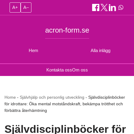
A+
A–
acron-form.se
Hem
Alla inlägg
Kontakta oss
Om oss
Home
-
Självhjälp och personlig utveckling
-
Självdisciplinböcker
för idrottare: Öka mental motståndskraft, bekämpa trötthet och
förbättra återhämtning
Självdisciplinböcker för