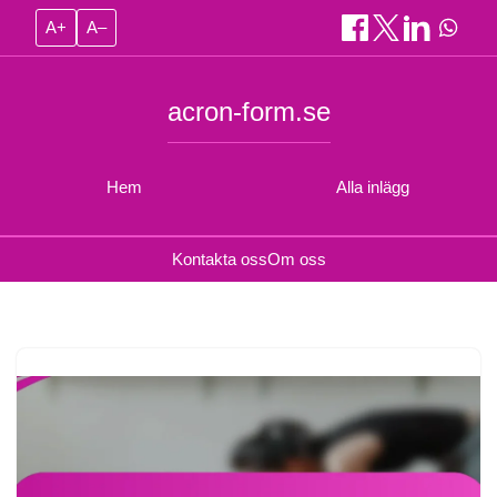
A+
A–
acron-form.se
Hem
Alla inlägg
Kontakta oss
Om oss