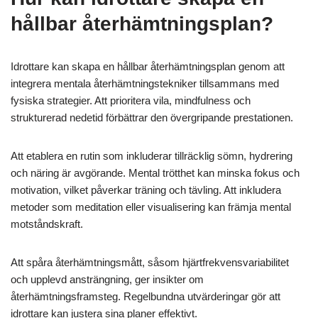
avläsningar. AI-algoritmer analyserar dessa data för att
förutsäga trötthetsnivåer och föreslå återhämtningsstrategier.
Denna integration förbättrar idrottsträningen genom att proaktivt
hantera mental trötthet.
Hur kan idrottare skapa en
hållbar återhämtningsplan?