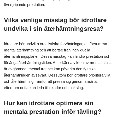
Vilka expertinsikter kan
vägleda idrottare i att hantera
konkurrensförväntningar?
Expertinsikter för idrottare som hanterar
konkurrensförväntningar betonar mental motståndskraft och
strategisk planering. Etablera tydliga mål för att behålla fokus
och minska ångest. Utveckla rutiner som främjar konsekvens,
vilket förbättrar prestationen under press. Använd