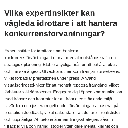
Hur kan idrottare effektivt balansera
träning och återhämtning?
Idrottare kan balansera träning och återhämtning genom att
prioritera mental välbefinnande tillsammans med fysisk
förberedelse. Effektiva strategier inkluderar schemalagda
vilodagar, mindfulness-praktiker och att upprätthålla öppen
kommunikation med tränare. Forskning visar att mental trötthet
kan hindra prestation; därför förbättrar integrationen av
återhämtningstekniker både fysisk och psykologisk
motståndskraft. Idrottare bör också övervaka sitt mentala
tillstånd för att identifiera när de behöver pauser, vilket
säkerställer hållbar framsteg utan utbrändhet.