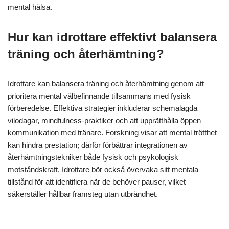
Slutligen kan stöd från tränare eller idrottspsykologer underlätta
utvecklingen av personliga återhämtningsstrategier. Denna
samarbetsinriktade metod säkerställer att idrottare adresserar
både fysiska och mentala aspekter av återhämtning.
Vilka dagliga vanor bidrar till
långsiktig mental hälsa?
Dagliga vanor som främjar långsiktig mental hälsa inkluderar
regelbunden fysisk aktivitet, mindfulness-praktiker och en
balanserad kost. Att delta i konsekvent träning förbättrar
humöret och minskar ångest. Mindfulness-tekniker, såsom
meditation, förbättrar känslomässig reglering och
motståndskraft. En näringsrik kost stödjer hjärnfunktionen, vilket
påverkar den övergripande mentala välbefinnandet. Att prioritera
sömn och sociala kontakter bidrar ytterligare till en hållbar
mental hälsa.