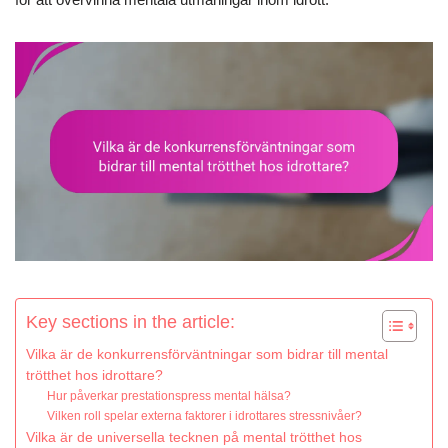
Key sections in the article:
Vilka är de konkurrensförväntningar som bidrar till mental
trötthet hos idrottare?
Hur påverkar prestationspress mental hälsa?
Vilken roll spelar externa faktorer i idrottares stressnivåer?
Vilka är de universella tecknen på mental trötthet hos