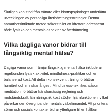
Idrottare kan skapa en hållbar återhämtningsplan genom att
integrera mentala återhämtningstekniker tillsammans med
fysiska strategier. Att prioritera vila, mindfulness och
strukturerad nedetid förbättrar den övergripande prestationen.
Att etablera en rutin som inkluderar tillräcklig sömn, hydrering
och näring är avgörande. Mental trötthet kan minska fokus och
motivation, vilket påverkar träning och tävling. Att inkludera
metoder som meditation eller visualisering kan främja mental
motståndskraft.
Att spåra återhämtningsmått, såsom hjärtfrekvensvariabilitet
och upplevd ansträngning, ger insikter om
återhämtningsframsteg. Regelbundna utvärderingar gör att
idrottare kan justera sina planer effektivt.