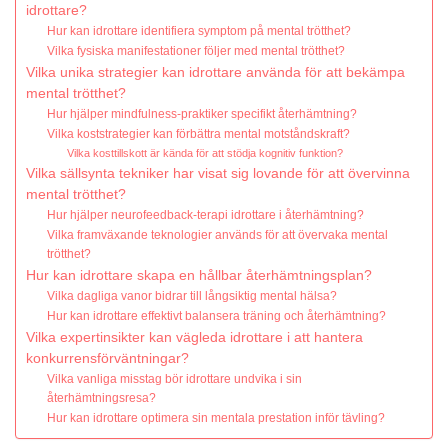
idrottare?
Hur kan idrottare identifiera symptom på mental trötthet?
Vilka fysiska manifestationer följer med mental trötthet?
Vilka unika strategier kan idrottare använda för att bekämpa
mental trötthet?
Hur hjälper mindfulness-praktiker specifikt återhämtning?
Vilka koststrategier kan förbättra mental motståndskraft?
Vilka kosttillskott är kända för att stödja kognitiv funktion?
Vilka sällsynta tekniker har visat sig lovande för att övervinna
mental trötthet?
Hur hjälper neurofeedback-terapi idrottare i återhämtning?
Vilka framväxande teknologier används för att övervaka mental
trötthet?
Hur kan idrottare skapa en hållbar återhämtningsplan?
Vilka dagliga vanor bidrar till långsiktig mental hälsa?
Hur kan idrottare effektivt balansera träning och återhämtning?
Vilka expertinsikter kan vägleda idrottare i att hantera
konkurrensförväntningar?
Vilka vanliga misstag bör idrottare undvika i sin
återhämtningsresa?
Hur kan idrottare optimera sin mentala prestation inför tävling?