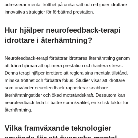
övervinna mental trötthet?
Intermittent fasta och neurofeedback-träning är sällsynta
tekniker som visar lovande resultat för att övervinna mental
trötthet. Intermittent fasta kan öka fokus och kognitiv prestation
genom att optimera energinivåerna. Neurofeedback-träning
hjälper idrottare att reglera hjärnaktiviteten, vilket förbättrar
mental motståndskraft och återhämtning. Båda metoderna
adresserar mental trötthet på unika sätt och erbjuder idrottare
innovativa strategier för förbättrad prestation.
Hur hjälper neurofeedback-terapi
idrottare i återhämtning?
Neurofeedback-terapi förbättrar idrottares återhämtning genom
att träna hjärnan att optimera prestation och hantera stress.
Denna terapi hjälper idrottare att reglera sina mentala tillstånd,