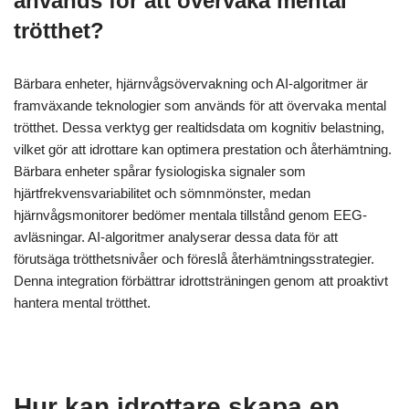
minska trötthet och förbättra fokus. Studier visar att idrottare
som använder neurofeedback rapporterar snabbare
återhämtningstider och ökad motståndskraft. Dessutom kan
neurofeedback leda till bättre sömnkvalitet, en kritisk faktor för
återhämtning.
Vilka framväxande teknologier
används för att övervaka mental
trötthet?
Bärbara enheter, hjärnvågsövervakning och AI-algoritmer är
framväxande teknologier som används för att övervaka mental
trötthet. Dessa verktyg ger realtidsdata om kognitiv belastning,
vilket gör att idrottare kan optimera prestation och återhämtning.
Bärbara enheter spårar fysiologiska signaler som
hjärtfrekvensvariabilitet och sömnmönster, medan
hjärnvågsmonitorer bedömer mentala tillstånd genom EEG-