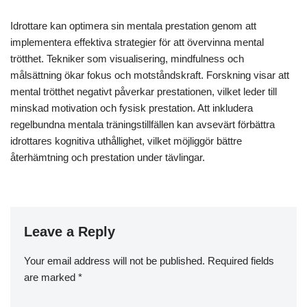
visualiseringstekniker för att mentalt repetera framgång, vilket
förbättrar självförtroendet. Engagera dig i öppen kommunikation
med tränare och kamrater för att främja en stödjande miljö.
Utvärdera och justera regelbundet förväntningarna baserat på
prestationsfeedback, vilket säkerställer att de förblir realistiska
och uppnåeliga. Att betona återhämtningsstrategier, såsom
tillräcklig vila och näring, stödjer ytterligare mental klarhet och
övergripande prestation.
Vilka vanliga misstag bör idrottare
undvika i sin återhämtningsresa?
Idrottare bör undvika orealistiska förväntningar, att försumma
mental återhämtning och att bortse från individuella
återhämtningsplaner. Dessa misstag kan hindra prestation och
förlänga återhämtningstiden. Att erkänna vikten av mental hälsa
är avgörande; mental trötthet kan påverka den fysiska
återhämtningen avsevärt. Dessutom bör idrottare prioritera vila