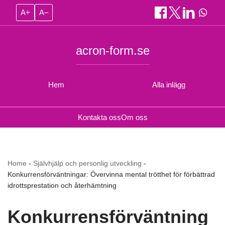
A+
A–
acron-form.se
Hem
Alla inlägg
Kontakta oss
Om oss
Home
-
Självhjälp och personlig utveckling
-
Konkurrensförväntningar: Övervinna mental trötthet för förbättrad
idrottsprestation och återhämtning
Konkurrensförväntning