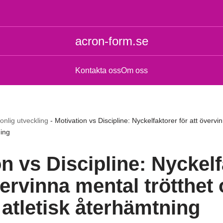
acron-form.se
Kontakta oss
Om oss
onlig utveckling
-
Motivation vs Discipline: Nyckelfaktorer för att övervi
ning
n vs Discipline: Nyckel
vervinna mental trötthet
 atletisk återhämtning