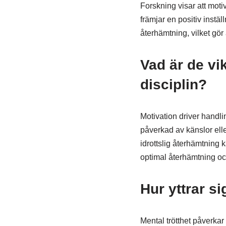
Forskning visar att motiv
främjar en positiv instäl
återhämtning, vilket gör 
Vad är de vi
disciplin?
Motivation driver handli
påverkad av känslor eller
idrottslig återhämtning 
optimal återhämtning och
Hur yttrar si
Mental trötthet påverkar 