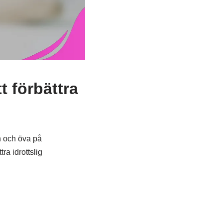
t förbättra
in och öva på
ra idrottslig