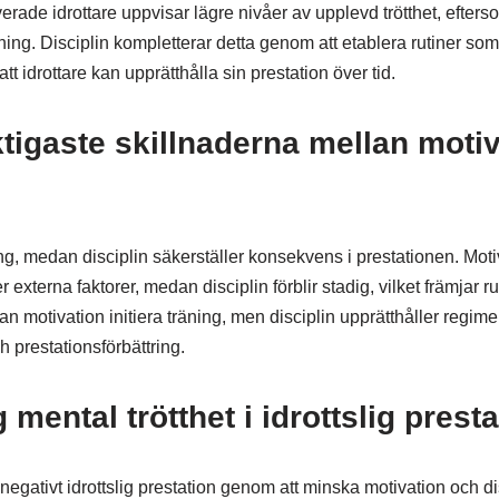
erade idrottare uppvisar lägre nivåer av upplevd trötthet, efterso
lning. Disciplin kompletterar detta genom att etablera rutiner som
att idrottare kan upprätthålla sin prestation över tid.
ktigaste skillnaderna mellan moti
ng, medan disciplin säkerställer konsekvens i prestationen. Motiv
 externa faktorer, medan disciplin förblir stadig, vilket främjar
kan motivation initiera träning, men disciplin upprätthåller regi
 prestationsförbättring.
g mental trötthet i idrottslig prest
negativt idrottslig prestation genom att minska motivation och dis