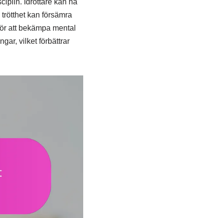
ciplin. Idrottare kan ha
l trötthet kan försämra
 för att bekämpa mental
ar, vilket förbättrar