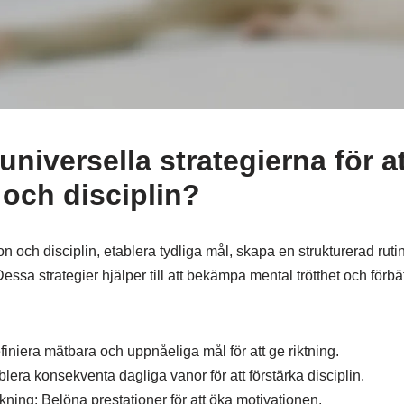
 universella strategierna för at
 och disciplin?
ion och disciplin, etablera tydliga mål, skapa en strukturerad rut
Dessa strategier hjälper till att bekämpa mental trötthet och förbätt
efiniera mätbara och uppnåeliga mål för att ge riktning.
blera konsekventa dagliga vanor för att förstärka disciplin.
rkning: Belöna prestationer för att öka motivationen.