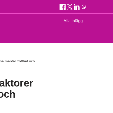
Alla inlägg
nna mental trötthet och
faktorer
 och