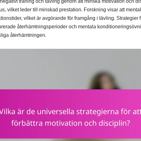
 negativt träning och tävling genom att minska motivation och dis
kus, vilket leder till minskad prestation. Forskning visar att menta
tionstider, vilket är avgörande för framgång i tävling. Strategier
kturerade återhämtningsperioder och mentala konditioneringsövning
sliga återhämtningen.