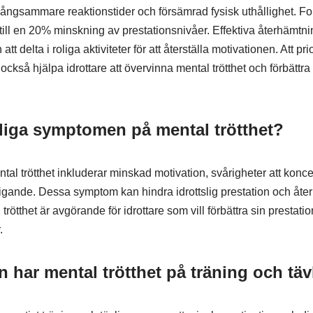
ångsammare reaktionstider och försämrad fysisk uthållighet. For
 till en 20% minskning av prestationsnivåer. Effektiva återhämtni
tt delta i roliga aktiviteter för att återställa motivationen. Att pr
 också hjälpa idrottare att övervinna mental trötthet och förbättr
nliga symptomen på mental trötthet?
 trötthet inkluderar minskad motivation, svårigheter att koncentr
igande. Dessa symptom kan hindra idrottslig prestation och åte
rötthet är avgörande för idrottare som vill förbättra sin prestati
.
n har mental trötthet på träning och täv