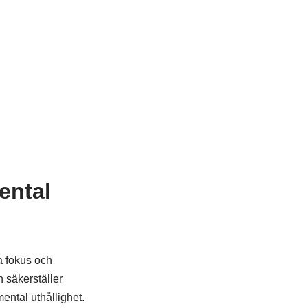
ental
a fokus och
 säkerställer
ental uthållighet.