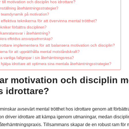
 till motivation och disciplin hos idrottare?
inställning återhämtningsstrategier?
av teamdynamik på motivation?
effektiva teknikerna för att övervinna mental trötthet?
kniker förbättra disciplinen?
d kamratansvar i återhämtning?
blera effektiva ansvarpartnerskap?
drottare implementera för att balansera motivation och disciplin?
erna för att upprätthålla mental motståndskraft?
a vanliga fallgropar i sin återhämtningsresa?
 hjälpa idrottare att optimera sina mentala återhämtningsstrategier?
ar motivation och disciplin m
s idrottare?
 minskar avsevärt mental trötthet hos idrottare genom att förbättr
on driver idrottare att kämpa igenom utmaningar, medan disciplin
återhämtningspraxis. Tillsammans skapar de en robust ram för m