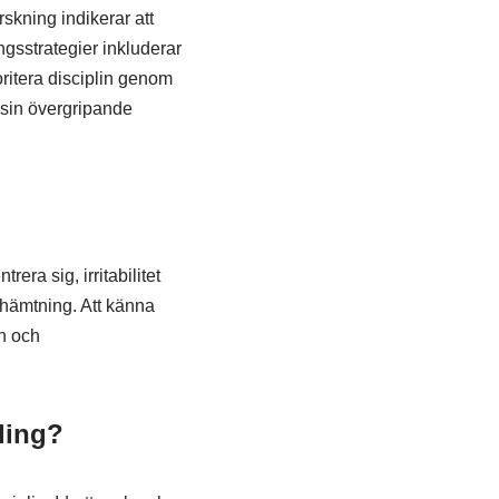
skning indikerar att
ngsstrategier inkluderar
ioritera disciplin genom
a sin övergripande
era sig, irritabilitet
rhämtning. Att känna
on och
ling?