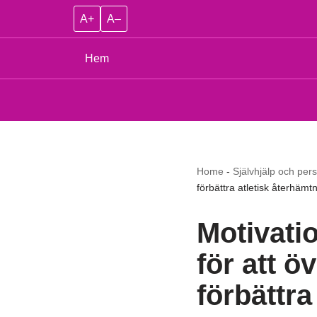
A+
A–
Hem
Home
-
Självhjälp och pers
förbättra atletisk återhämt
Motivatio
för att ö
förbättra