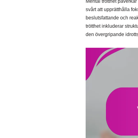
Mental trötthet påverkar
svårt att upprätthålla fo
beslutsfattande och reak
trötthet inkluderar stru
den övergripande idrott