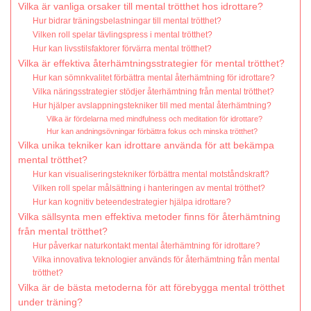
Vilka är vanliga orsaker till mental trötthet hos idrottare?
Hur bidrar träningsbelastningar till mental trötthet?
Vilken roll spelar tävlingspress i mental trötthet?
Hur kan livsstilsfaktorer förvärra mental trötthet?
Vilka är effektiva återhämtningsstrategier för mental trötthet?
Hur kan sömnkvalitet förbättra mental återhämtning för idrottare?
Vilka näringsstrategier stödjer återhämtning från mental trötthet?
Hur hjälper avslappningstekniker till med mental återhämtning?
Vilka är fördelarna med mindfulness och meditation för idrottare?
Hur kan andningsövningar förbättra fokus och minska trötthet?
Vilka unika tekniker kan idrottare använda för att bekämpa
mental trötthet?
Hur kan visualiseringstekniker förbättra mental motståndskraft?
Vilken roll spelar målsättning i hanteringen av mental trötthet?
Hur kan kognitiv beteendestrategier hjälpa idrottare?
Vilka sällsynta men effektiva metoder finns för återhämtning
från mental trötthet?
Hur påverkar naturkontakt mental återhämtning för idrottare?
Vilka innovativa teknologier används för återhämtning från mental
trötthet?
Vilka är de bästa metoderna för att förebygga mental trötthet
under träning?