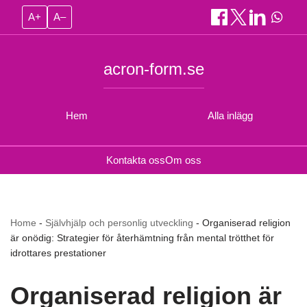
A+
A–
acron-form.se
Hem
Alla inlägg
Kontakta oss
Om oss
Home
-
Självhjälp och personlig utveckling
-
Organiserad religion
är onödig: Strategier för återhämtning från mental trötthet för
idrottares prestationer
Organiserad religion är