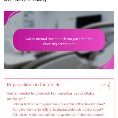
Key sections in the article:
Vad är mental trötthet och hur påverkar det idrottslig
prestation?
Vilka är tecknen och symptomen på mental trötthet hos idrottare?
Hur påverkar mental trötthet beslutsfattande och reaktionstider?
Vilka är de fysiologiska effekterna av mental trötthet på kroppen?