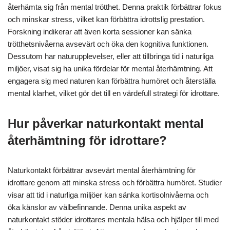
återhämta sig från mental trötthet. Denna praktik förbättrar fokus
och minskar stress, vilket kan förbättra idrottslig prestation.
Forskning indikerar att även korta sessioner kan sänka
trötthetsnivåerna avsevärt och öka den kognitiva funktionen.
Dessutom har naturupplevelser, eller att tillbringa tid i naturliga
miljöer, visat sig ha unika fördelar för mental återhämtning. Att
engagera sig med naturen kan förbättra humöret och återställa
mental klarhet, vilket gör det till en värdefull strategi för idrottare.
Hur påverkar naturkontakt mental
återhämtning för idrottare?
Naturkontakt förbättrar avsevärt mental återhämtning för
idrottare genom att minska stress och förbättra humöret. Studier
visar att tid i naturliga miljöer kan sänka kortisolnivåerna och
öka känslor av välbefinnande. Denna unika aspekt av
naturkontakt stöder idrottares mentala hälsa och hjälper till med