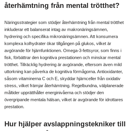
återhämtning från mental trötthet?
Näringsstrategier som stödjer återhämtning från mental trötthet
inkluderar ett balanserat intag av makronäringsämnen,
hydrering och specifika mikronäringsämnen. Att konsumera
komplexa kolhydrater ökar tillgången på glukos, vilket är
avgörande för hjärnfunktionen. Omega-3-fettsyror, som finns i
fisk, förbättrar den kognitiva prestationen och minskar mental
trötthet. Tillräcklig hydrering är avgörande, eftersom även mild
uttorkning kan påverka de kognitiva förmågorna. Antioxidanter,
såsom vitaminerna C och E, skyddar hjärnceller från oxidativ
stress, vilket främjar återhämtning. Regelbundna, välplanerade
måltider upprätthåller energinivåerna och stödjer den
övergripande mentala hälsan, vilket är avgörande för idrottares
prestation.
Hur hjälper avslappningstekniker till