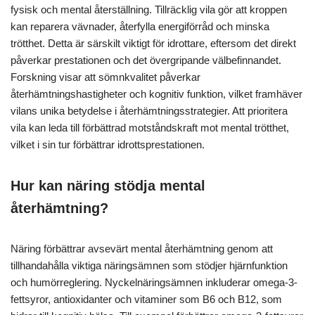
fysisk och mental återställning. Tillräcklig vila gör att kroppen
kan reparera vävnader, återfylla energiförråd och minska
trötthet. Detta är särskilt viktigt för idrottare, eftersom det direkt
påverkar prestationen och det övergripande välbefinnandet.
Forskning visar att sömnkvalitet påverkar
återhämtningshastigheter och kognitiv funktion, vilket framhäver
vilans unika betydelse i återhämtningsstrategier. Att prioritera
vila kan leda till förbättrad motståndskraft mot mental trötthet,
vilket i sin tur förbättrar idrottsprestationen.
Hur kan näring stödja mental
återhämtning?
Näring förbättrar avsevärt mental återhämtning genom att
tillhandahålla viktiga näringsämnen som stödjer hjärnfunktion
och humörreglering. Nyckelnäringsämnen inkluderar omega-3-
fettsyror, antioxidanter och vitaminer som B6 och B12, som