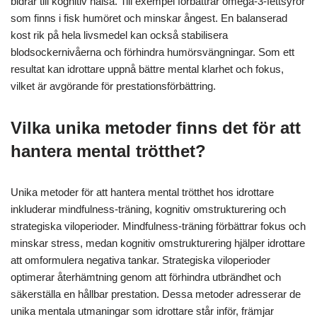
bidrar till kognitiv hälsa. Till exempel förbättrar omega-3-fettsyror
som finns i fisk humöret och minskar ångest. En balanserad
kost rik på hela livsmedel kan också stabilisera
blodsockernivåerna och förhindra humörsvängningar. Som ett
resultat kan idrottare uppnå bättre mental klarhet och fokus,
vilket är avgörande för prestationsförbättring.
Vilka unika metoder finns det för att
hantera mental trötthet?
Unika metoder för att hantera mental trötthet hos idrottare
inkluderar mindfulness-träning, kognitiv omstrukturering och
strategiska viloperioder. Mindfulness-träning förbättrar fokus och
minskar stress, medan kognitiv omstrukturering hjälper idrottare
att omformulera negativa tankar. Strategiska viloperioder
optimerar återhämtning genom att förhindra utbrändhet och
säkerställa en hållbar prestation. Dessa metoder adresserar de
unika mentala utmaningar som idrottare står inför, främjar