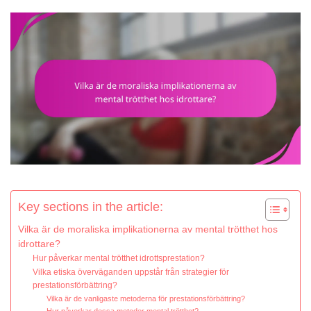
Key sections in the article:
Vilka är de moraliska implikationerna av mental trötthet hos
idrottare?
Hur påverkar mental trötthet idrottsprestation?
Vilka etiska överväganden uppstår från strategier för
prestationsförbättring?
Vilka är de vanligaste metoderna för prestationsförbättring?