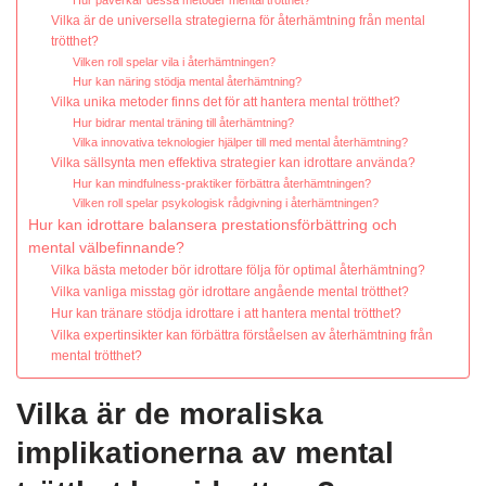
Hur påverkar dessa metoder mental trötthet?
Vilka är de universella strategierna för återhämtning från mental
trötthet?
Vilken roll spelar vila i återhämtningen?
Hur kan näring stödja mental återhämtning?
Vilka unika metoder finns det för att hantera mental trötthet?
Hur bidrar mental träning till återhämtning?
Vilka innovativa teknologier hjälper till med mental återhämtning?
Vilka sällsynta men effektiva strategier kan idrottare använda?
Hur kan mindfulness-praktiker förbättra återhämtningen?
Vilken roll spelar psykologisk rådgivning i återhämtningen?
Hur kan idrottare balansera prestationsförbättring och
mental välbefinnande?
Vilka bästa metoder bör idrottare följa för optimal återhämtning?
Vilka vanliga misstag gör idrottare angående mental trötthet?
Hur kan tränare stödja idrottare i att hantera mental trötthet?
Vilka expertinsikter kan förbättra förståelsen av återhämtning från
mental trötthet?
Vilka är de moraliska
implikationerna av mental