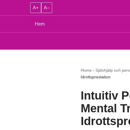
A+
A–
Hem
Home
-
Självhjälp och pers
Idrottsprestation
Intuitiv 
Mental Tr
Idrottspr