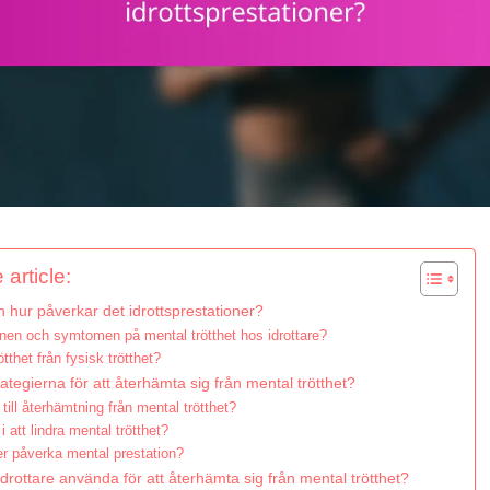
 article:
h hur påverkar det idrottsprestationer?
knen och symtomen på mental trötthet hos idrottare?
ötthet från fysisk trötthet?
rategierna för att återhämta sig från mental trötthet?
till återhämtning från mental trötthet?
 i att lindra mental trötthet?
er påverka mental prestation?
drottare använda för att återhämta sig från mental trötthet?