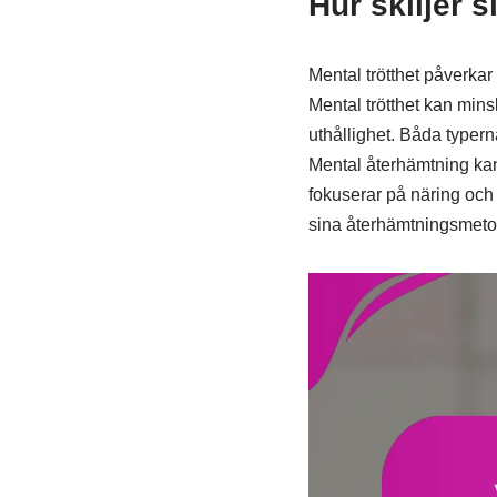
Hur skiljer s
Mental trötthet påverkar 
Mental trötthet kan mins
uthållighet. Båda typerna
Mental återhämtning kan 
fokuserar på näring och 
sina återhämtningsmetode