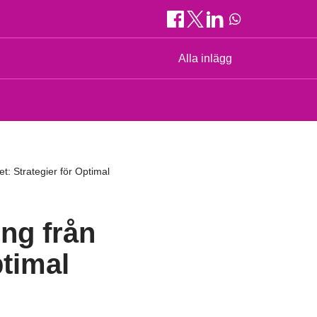
Alla inlägg
et: Strategier för Optimal
ing från
ptimal