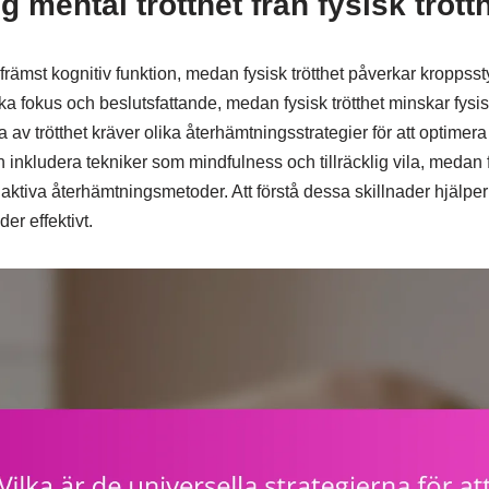
ig mental trötthet från fysisk trött
främst kognitiv funktion, medan fysisk trötthet påverkar kroppsst
ka fokus och beslutsfattande, medan fysisk trötthet minskar fysi
 av trötthet kräver olika återhämtningsstrategier för att optimera 
inkludera tekniker som mindfulness och tillräcklig vila, medan 
aktiva återhämtningsmetoder. Att förstå dessa skillnader hjälper 
r effektivt.