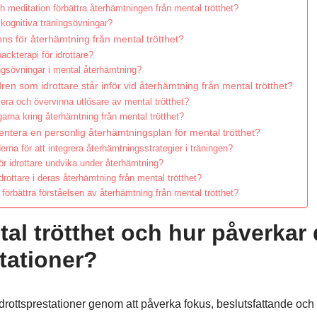
 meditation förbättra återhämtningen från mental trötthet?
 kognitiva träningsövningar?
inns för återhämtning från mental trötthet?
ackterapi för idrottare?
ingsövningar i mental återhämtning?
dren som idrottare står inför vid återhämtning från mental trötthet?
fiera och övervinna utlösare av mental trötthet?
garna kring återhämtning från mental trötthet?
entera en personlig återhämtningsplan för mental trötthet?
rna för att integrera återhämtningsstrategier i träningen?
ör idrottare undvika under återhämtning?
drottare i deras återhämtning från mental trötthet?
 förbättra förståelsen av återhämtning från mental trötthet?
al trötthet och hur påverkar 
tationer?
idrottsprestationer genom att påverka fokus, beslutsfattande och f