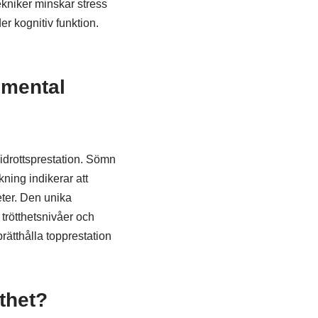
ekniker minskar stress
r kognitiv funktion.
 mental
 idrottsprestation. Sömn
kning indikerar att
eter. Den unika
trötthetsnivåer och
prätthålla topprestation
tthet?