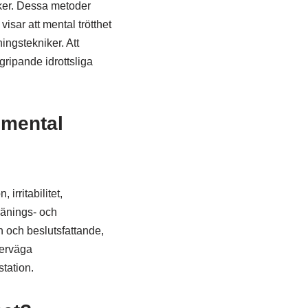
iker. Dessa metoder
visar att mental trötthet
ingstekniker. Att
ripande idrottsliga
 mental
irritabilitet,
ränings- och
on och beslutsfattande,
verväga
station.