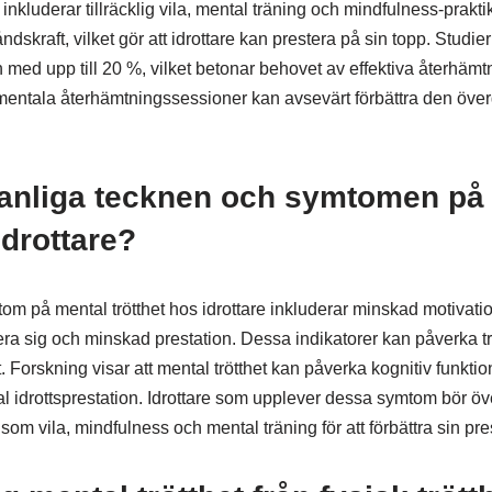
inkluderar tillräcklig vila, mental träning och mindfulness-prakt
ndskraft, vilket gör att idrottare kan prestera på sin topp. Studier 
med upp till 20 %, vilket betonar behovet av effektiva återhämtn
entala återhämtningssessioner kan avsevärt förbättra den överg
vanliga tecknen och symtomen på
idrottare?
 på mental trötthet hos idrottare inkluderar minskad motivation, 
era sig och minskad prestation. Dessa indikatorer kan påverka t
. Forskning visar att mental trötthet kan påverka kognitiv funkti
imal idrottsprestation. Idrottare som upplever dessa symtom bör ö
om vila, mindfulness och mental träning för att förbättra sin pre