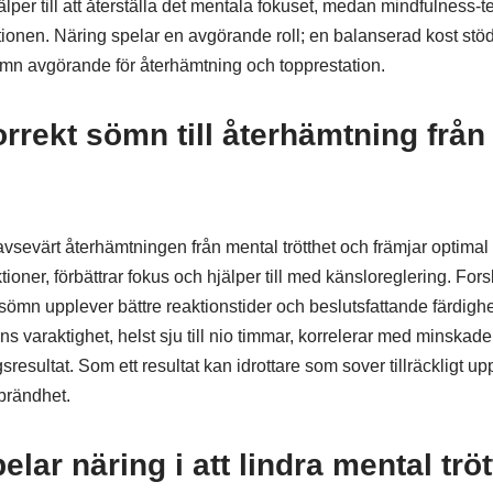
er till att återställa det mentala fokuset, medan mindfulness-t
tionen. Näring spelar en avgörande roll; en balanserad kost stöde
 sömn avgörande för återhämtning och topprestation.
orrekt sömn till återhämtning från
avsevärt återhämtningen från mental trötthet och främjar optimal
ktioner, förbättrar fokus och hjälper till med känsloreglering. Fors
r sömn upplever bättre reaktionstider och beslutsfattande färdigh
araktighet, helst sju till nio timmar, korrelerar med minskade 
resultat. Som ett resultat kan idrottare som sover tillräckligt up
brändhet.
pelar näring i att lindra mental trö