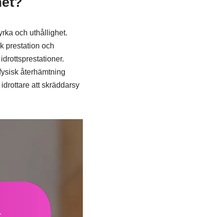
het?
yrka och uthållighet.
sk prestation och
idrottsprestationer.
fysisk återhämtning
idrottare att skräddarsy