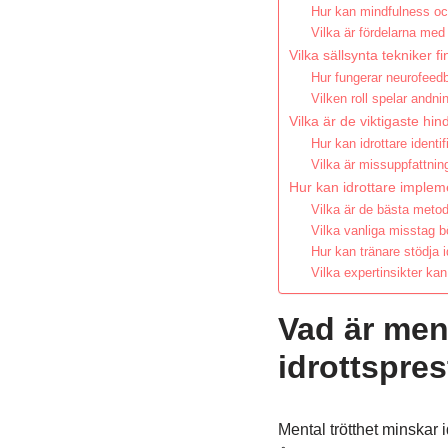
Hur kan mindfulness och
Vilka är fördelarna med
Vilka sällsynta tekniker f
Hur fungerar neurofeedb
Vilken roll spelar andn
Vilka är de viktigaste hin
Hur kan idrottare identi
Vilka är missuppfattnin
Hur kan idrottare implem
Vilka är de bästa metode
Vilka vanliga misstag b
Hur kan tränare stödja i
Vilka expertinsikter kan
Vad är ment
idrottspres
Mental trötthet minskar 