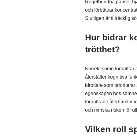
Regelbundna pauser hjälp
och förbättrar koncentra
Slutligen är tillräcklig
Hur bidrar k
trötthet?
Korrekt sömn förbättrar 
återställer kognitiva fun
idrottare som prioritera
egenskapen hos sömnens v
förbättrade återhämtnings
och minska risken för ut
Vilken roll s