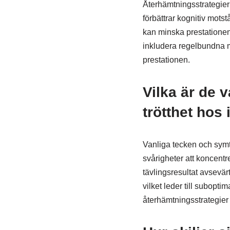
Återhämtningsstrategier 
förbättrar kognitiv motstå
kan minska prestationen 
inkludera regelbundna m
prestationen.
Vilka är de 
trötthet hos 
Vanliga tecken och symtom
svårigheter att koncentr
tävlingsresultat avsevärt
vilket leder till subopt
återhämtningsstrategier s