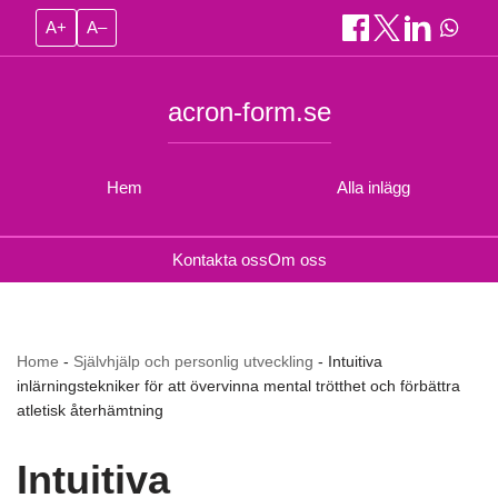
A+
A–
acron-form.se
Hem
Alla inlägg
Kontakta oss
Om oss
Home
-
Självhjälp och personlig utveckling
-
Intuitiva
inlärningstekniker för att övervinna mental trötthet och förbättra
atletisk återhämtning
Intuitiva