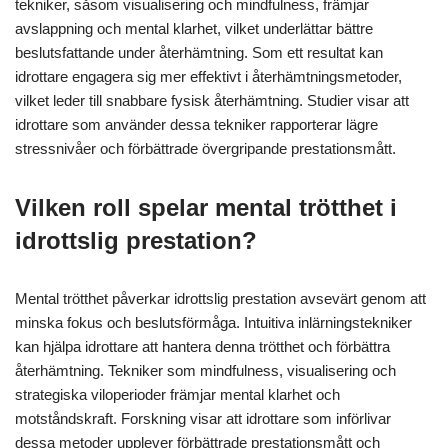
tekniker, såsom visualisering och mindfulness, främjar
avslappning och mental klarhet, vilket underlättar bättre
beslutsfattande under återhämtning. Som ett resultat kan
idrottare engagera sig mer effektivt i återhämtningsmetoder,
vilket leder till snabbare fysisk återhämtning. Studier visar att
idrottare som använder dessa tekniker rapporterar lägre
stressnivåer och förbättrade övergripande prestationsmått.
Vilken roll spelar mental trötthet i
idrottslig prestation?
Mental trötthet påverkar idrottslig prestation avsevärt genom att
minska fokus och beslutsförmåga. Intuitiva inlärningstekniker
kan hjälpa idrottare att hantera denna trötthet och förbättra
återhämtning. Tekniker som mindfulness, visualisering och
strategiska viloperioder främjar mental klarhet och
motståndskraft. Forskning visar att idrottare som införlivar
dessa metoder upplever förbättrade prestationsmått och