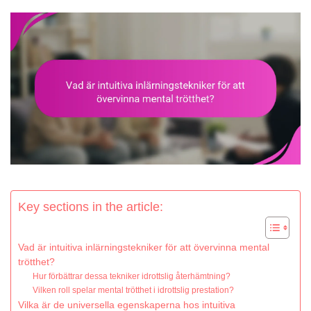
Key sections in the article:
Vad är intuitiva inlärningstekniker för att övervinna mental
trötthet?
Hur förbättrar dessa tekniker idrottslig återhämtning?
Vilken roll spelar mental trötthet i idrottslig prestation?
Vilka är de universella egenskaperna hos intuitiva