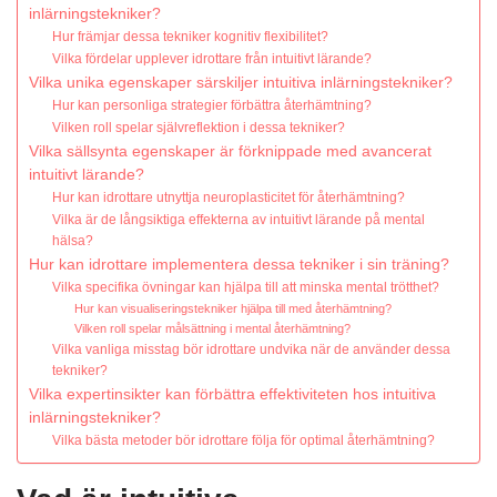
inlärningstekniker?
Hur främjar dessa tekniker kognitiv flexibilitet?
Vilka fördelar upplever idrottare från intuitivt lärande?
Vilka unika egenskaper särskiljer intuitiva inlärningstekniker?
Hur kan personliga strategier förbättra återhämtning?
Vilken roll spelar självreflektion i dessa tekniker?
Vilka sällsynta egenskaper är förknippade med avancerat
intuitivt lärande?
Hur kan idrottare utnyttja neuroplasticitet för återhämtning?
Vilka är de långsiktiga effekterna av intuitivt lärande på mental
hälsa?
Hur kan idrottare implementera dessa tekniker i sin träning?
Vilka specifika övningar kan hjälpa till att minska mental trötthet?
Hur kan visualiseringstekniker hjälpa till med återhämtning?
Vilken roll spelar målsättning i mental återhämtning?
Vilka vanliga misstag bör idrottare undvika när de använder dessa
tekniker?
Vilka expertinsikter kan förbättra effektiviteten hos intuitiva
inlärningstekniker?
Vilka bästa metoder bör idrottare följa för optimal återhämtning?