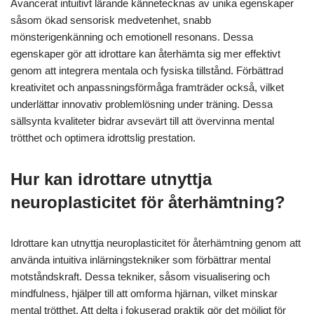
Avancerat intuitivt lärande kännetecknas av unika egenskaper
såsom ökad sensorisk medvetenhet, snabb
mönsterigenkänning och emotionell resonans. Dessa
egenskaper gör att idrottare kan återhämta sig mer effektivt
genom att integrera mentala och fysiska tillstånd. Förbättrad
kreativitet och anpassningsförmåga framträder också, vilket
underlättar innovativ problemlösning under träning. Dessa
sällsynta kvaliteter bidrar avsevärt till att övervinna mental
trötthet och optimera idrottslig prestation.
Hur kan idrottare utnyttja
neuroplasticitet för återhämtning?
Idrottare kan utnyttja neuroplasticitet för återhämtning genom att
använda intuitiva inlärningstekniker som förbättrar mental
motståndskraft. Dessa tekniker, såsom visualisering och
mindfulness, hjälper till att omforma hjärnan, vilket minskar
mental trötthet. Att delta i fokuserad praktik gör det möjligt för