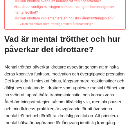
Hur kan idrottare skapa ett balanserat träningsschema?
Vilka är de vanliga misstagen som idrottare gör i hanteringen av
mental trötthet?
Hur kan idrottare implementera en holistisk återhämtningsplan?
Vilken roll spelar kors-träning i mental återhämtning?
Vad är mental trötthet och hur
påverkar det idrottare?
Mental trötthet påverkar idrottare avsevärt genom att minska
deras kognitiva funktion, motivation och övergripande prestation.
Det kan leda till minskat fokus, långsammare reaktionstider och
dåligt beslutsfattande. Idrottare som upplever mental trötthet kan
ha svårt att upprätthålla träningsintensitet och konsekvens.
Återhämtningsstrategier, såsom tillräcklig vila, mentala pauser
och mindfulness-praktiker, är avgörande för att övervinna
mental trötthet och förbättra idrottslig prestation. Att prioritera
mental hälsa är avgörande för långvarig idrottslig framgång.