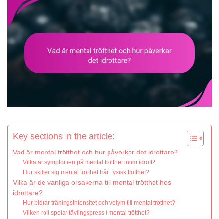
Key sections in the article:
Vad är mental trötthet och hur påverkar det idrottare?
Vilka är symptomen på mental trötthet inom idrott?
Hur skiljer sig mental trötthet från fysisk trötthet?
Vilka är de vanliga orsakerna till mental trötthet hos
idrottare?
Hur bidrar träningsintensitet och volym till mental trötthet?
Vilken roll spelar tävlingspress i mental trötthet?