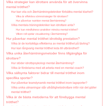
Vilka strategier kan idrottare använda för att övervinna
mental trötthet?
Hur kan vila och återhämtningstekniker förbättra mental klarhet?
Vilka är effektiva sömnstrategier för idrottare?
Hur påverkar nutrition mental återhämtning?
Vilka mentala träningstekniker kan idrottare anta?
Hur kan mindfulness-praktiker minska mental trötthet?
Vilken roll spelar visualisering i återhämtning?
Hur påverkar mental trötthet idrottslig prestation?
Vilka är de kortsiktiga effekterna av mental trötthet på tävling?
Hur kan långvarig mental trötthet leda till utbrändhet?
Vilka unika återhämtningsmetoder finns tillgängliga för
idrottare?
Hur stöder idrottspsykologi mental återhämtning?
Vilka är fördelarna med att arbeta med en mental coach?
Vilka sällsynta faktorer bidrar till mental trötthet inom
specifika sporter?
Hur påverkar teamdynamik mental trötthet inom lagsporter?
Vilka unika utmaningar står uthållighetsidrottare inför när det gäller
mental trötthet?
Vilka är de bästa metoderna för att förebygga mental
trötthet?