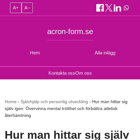
A+
A–
acron-form.se
Hem
Alla inlägg
Kontakta oss
Om oss
Home
-
Självhjälp och personlig utveckling
-
Hur man hittar sig
själv igen: Övervinna mental trötthet och förbättra atletisk
återhämtning
Hur man hittar sig själv