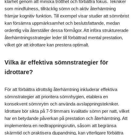
klarhet genom att minska trötthet och förbättra fokus. Tekniker
som mindfulness, tillräcklig sömn och aktiv återhämtning
främjar kognitiv funktion. Till exempel visar studier att sömnbrist
kan försämra uppmärksamhet och beslutsfattande, medan
ordentlig vila återställer dessa förmågor. Att införa strukturerade
återhämtningsstrategier leder till förbättrad mental prestation,
vilket gör att idrottare kan prestera optimalt.
Vilka är effektiva sömnstrategier för
idrottare?
För att förbättra idrottslig återhämtning inkluderar effektiva
sömnstrategier att prioritera sömnhygien, etablera en
konsekvent sömnrytm och använda avslappningstekniker.
Idrottare bör sikta på 7-9 timmars kvalitativ sömn per natt, vilket
har en betydande påverkan på prestation och återhämtning. Att
implementera en nedtrappningsrutin, såsom att begränsa
skärmtid och praktisera djupandning, kan ytterligare förbättra