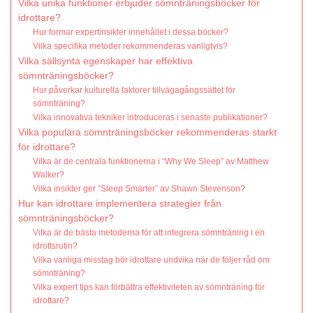
Vilka unika funktioner erbjuder sömnträningsböcker för
idrottare?
Hur formar expertinsikter innehållet i dessa böcker?
Vilka specifika metoder rekommenderas vanligtvis?
Vilka sällsynta egenskaper har effektiva
sömnträningsböcker?
Hur påverkar kulturella faktorer tillvägagångssättet för
sömnträning?
Vilka innovativa tekniker introduceras i senaste publikationer?
Vilka populära sömnträningsböcker rekommenderas starkt
för idrottare?
Vilka är de centrala funktionerna i “Why We Sleep” av Matthew
Walker?
Vilka insikter ger “Sleep Smarter” av Shawn Stevenson?
Hur kan idrottare implementera strategier från
sömnträningsböcker?
Vilka är de bästa metoderna för att integrera sömnträning i en
idrottsrutin?
Vilka vanliga misstag bör idrottare undvika när de följer råd om
sömnträning?
Vilka expert tips kan förbättra effektiviteten av sömnträning för
idrottare?