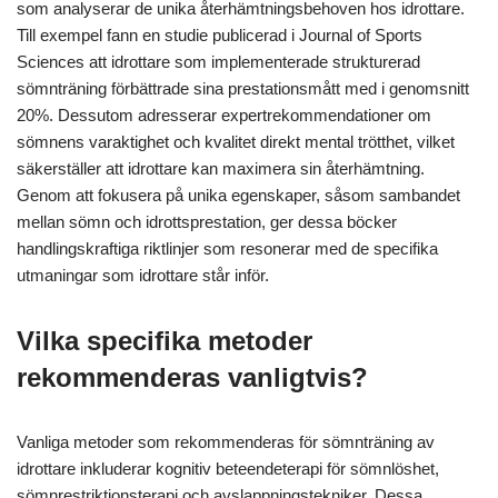
som analyserar de unika återhämtningsbehoven hos idrottare.
Till exempel fann en studie publicerad i Journal of Sports
Sciences att idrottare som implementerade strukturerad
sömnträning förbättrade sina prestationsmått med i genomsnitt
20%. Dessutom adresserar expertrekommendationer om
sömnens varaktighet och kvalitet direkt mental trötthet, vilket
säkerställer att idrottare kan maximera sin återhämtning.
Genom att fokusera på unika egenskaper, såsom sambandet
mellan sömn och idrottsprestation, ger dessa böcker
handlingskraftiga riktlinjer som resonerar med de specifika
utmaningar som idrottare står inför.
Vilka specifika metoder
rekommenderas vanligtvis?
Vanliga metoder som rekommenderas för sömnträning av
idrottare inkluderar kognitiv beteendeterapi för sömnlöshet,
sömnrestriktionsterapi och avslappningstekniker. Dessa