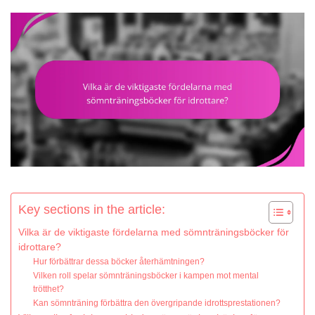
Key sections in the article:
Vilka är de viktigaste fördelarna med sömnträningsböcker för
idrottare?
Hur förbättrar dessa böcker återhämtningen?
Vilken roll spelar sömnträningsböcker i kampen mot mental
trötthet?
Kan sömnträning förbättra den övergripande idrottsprestationen?