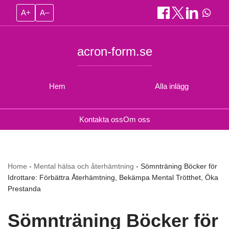
A+
A–
acron-form.se
Hem
Alla inlägg
Kontakta oss
Om oss
Home
-
Mental hälsa och återhämtning
-
Sömnträning Böcker för
Idrottare: Förbättra Återhämtning, Bekämpa Mental Trötthet, Öka
Prestanda
Sömnträning Böcker för