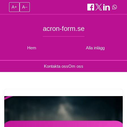
A+
A–
acron-form.se
Hem
Alla inlägg
Kontakta oss
Om oss