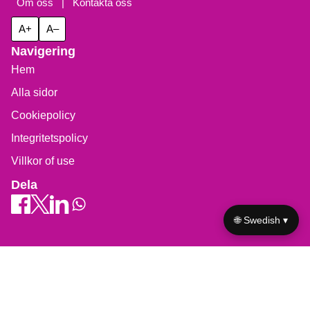
Om oss
|
Kontakta oss
A+
A–
Navigering
Hem
Alla sidor
Cookiepolicy
Integritetspolicy
Villkor of use
Dela
🌐 Swedish ▾