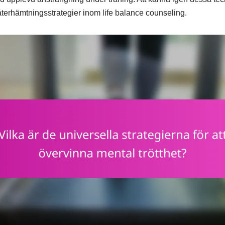
återhämtningsstrategier inom life balance counseling.