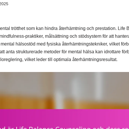
2025
r mental trötthet som kan hindra återhämtning och prestation. Lif
mindfulness-praktiker, målsättning och stödsystem för att hante
mental hälsostöd med fysiska återhämtningstekniker, vilket förb
t anta strukturerade metoder för mental hälsa kan idrottare förb
reglering, vilket leder till optimala återhämtningsresultat.