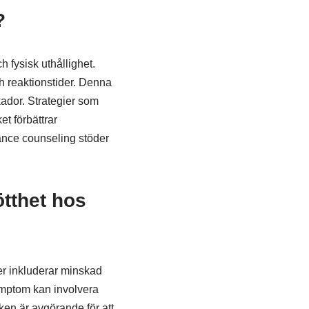
?
 fysisk uthållighet.
h reaktionstider. Denna
kador. Strategier som
et förbättrar
lance counseling stöder
tthet hos
er inkluderar minskad
 symptom kan involvera
en är avgörande för att