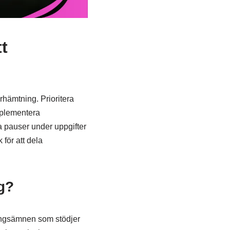
tt
erhämtning. Prioritera
Implementera
a pauser under uppgifter
 för att dela
g?
ringsämnen som stödjer