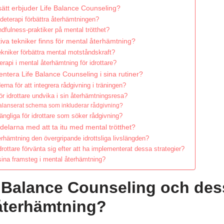
sätt erbjuder Life Balance Counseling?
deterapi förbättra återhämtningen?
dfulness-praktiker på mental trötthet?
tiva tekniker finns för mental återhämtning?
ekniker förbättra mental motståndskraft?
terapi i mental återhämtning för idrottare?
ntera Life Balance Counseling i sina rutiner?
rna för att integrera rådgivning i träningen?
ör idrottare undvika i sin återhämtningsresa?
alanserat schema som inkluderar rådgivning?
lgängliga för idrottare som söker rådgivning?
ördelarna med att ta itu med mental trötthet?
rhämtning den övergripande idrottsliga livslängden?
drottare förvänta sig efter att ha implementerat dessa strategier?
sina framsteg i mental återhämtning?
 Balance Counseling och dess 
 återhämtning?