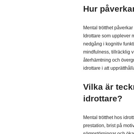
Hur påverkar
Mental trötthet påverkar
Idrottare som upplever m
nedgång i kognitiv funkt
mindfulness, tillräcklig v
återhämtning och övergr
idrottare i att upprätth
Vilka är tec
idrottare?
Mental trötthet hos idro
prestation, brist på moti
sömnstörningar och ökad