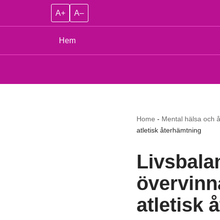
A+
A–
Hem
Home
-
Mental hälsa och 
atletisk återhämtning
Livsbalan
övervinna
atletisk