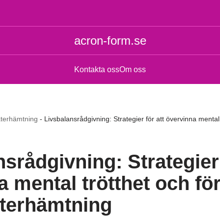
acron-form.se
Kontakta oss
Om oss
återhämtning
-
Livsbalansrådgivning: Strategier för att övervinna mental 
srådgivning: Strategier 
 mental trötthet och för
 återhämtning