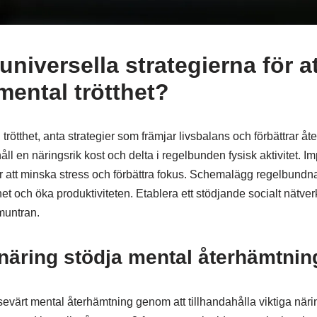
 universella strategierna för a
mental trötthet?
trötthet, anta strategier som främjar livsbalans och förbättrar åt
håll en näringsrik kost och delta i regelbunden fysisk aktivitet. 
ör att minska stress och förbättra fokus. Schemalägg regelbundn
het och öka produktiviteten. Etablera ett stödjande socialt nätverk
muntran.
 näring stödja mental återhämtnin
vsevärt mental återhämtning genom att tillhandahålla viktiga nä