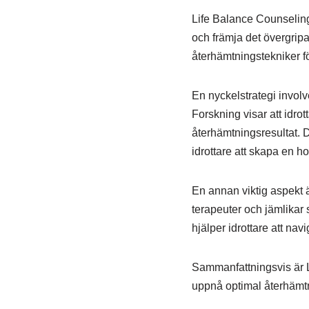
Life Balance Counseling 
och främja det övergrip
återhämtningstekniker för
En nyckelstrategi involve
Forskning visar att idro
återhämtningsresultat. D
idrottare att skapa en h
En annan viktig aspekt är
terapeuter och jämlikar 
hjälper idrottare att n
Sammanfattningsvis är L
uppnå optimal återhämtnin