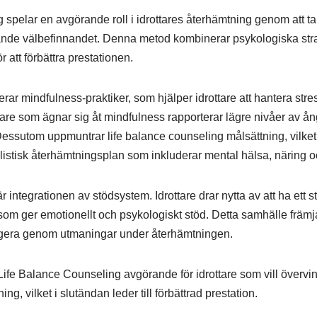
spelar en avgörande roll i idrottares återhämtning genom att ta 
ande välbefinnandet. Denna metod kombinerar psykologiska stra
 att förbättra prestationen.
rar mindfulness-praktiker, som hjälper idrottare att hantera stres
ttare som ägnar sig åt mindfulness rapporterar lägre nivåer av ån
essutom uppmuntrar life balance counseling målsättning, vilket g
olistisk återhämtningsplan som inkluderar mental hälsa, näring oc
 integrationen av stödsystem. Idrottare drar nytta av att ha ett st
som ger emotionellt och psykologiskt stöd. Detta samhälle främj
avigera genom utmaningar under återhämtningen.
ife Balance Counseling avgörande för idrottare som vill övervi
g, vilket i slutändan leder till förbättrad prestation.