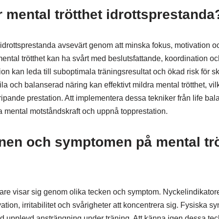
 mental trötthet idrottsprestanda
 idrottsprestanda avsevärt genom att minska fokus, motivation och
ental trötthet kan ha svårt med beslutsfattande, koordination oc
ion kan leda till suboptimala träningsresultat och ökad risk för s
ila och balanserad näring kan effektivt mildra mental trötthet, vilk
ipande prestation. Att implementera dessa tekniker från life ba
ålla mental motståndskraft och uppnå topprestation.
knen och symptomen på mental trö
ttare visar sig genom olika tecken och symptom. Nyckelindikator
vation, irritabilitet och svårigheter att koncentrera sig. Fysiska
 upplevd ansträngning under träning. Att känna igen dessa teck