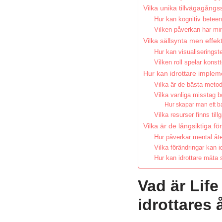
Vilka unika tillvägagångs
Hur kan kognitiv beteen
Vilken påverkan har min
Vilka sällsynta men effek
Hur kan visualiseringst
Vilken roll spelar konst
Hur kan idrottare impleme
Vilka är de bästa metode
Vilka vanliga misstag b
Hur skapar man ett b
Vilka resurser finns til
Vilka är de långsiktiga f
Hur påverkar mental åte
Vilka förändringar kan i
Hur kan idrottare mäta 
Vad är Life
idrottares