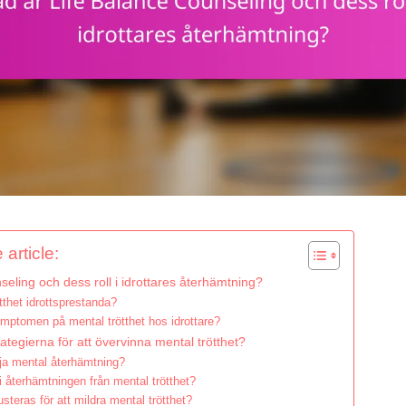
 article:
eling och dess roll i idrottares återhämtning?
tthet idrottsprestanda?
mptomen på mental trötthet hos idrottare?
rategierna för att övervinna mental trötthet?
dja mental återhämtning?
i återhämtningen från mental trötthet?
usteras för att mildra mental trötthet?