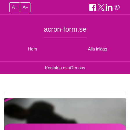
A+
A–
acron-form.se
Hem
Alla inlägg
Kontakta oss
Om oss